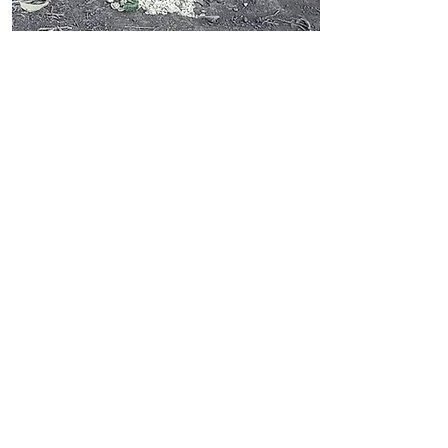
Straßenfütterung
Tägliche Mahlzeit
Die Bereitstellung einer
zuverlässigen Nahrungsquelle für
Straßentiere verbessert ihre
Gesundheit und Immunität
gegen Krankheiten
Read More
Startseite